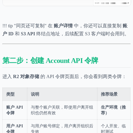
!!! tip "同页还可复制" 在
账户详情
中，你还可以直接复制
账
户 ID
和
S3 API
终结点地址，后续配置 S3 客户端时会用到。
第二步：创建 Account API 令牌
进入
R2 对象存储
的 API 令牌页面后，你会看到两类令牌：
类型
说明
推荐场景
账户 API
与整个账户关联，即使用户离开组
生产环境（推
令牌
织也仍然有效
荐）
用户 API
与用户账号绑定，用户离开组织后
个人开发、临
令牌
失效
时测试