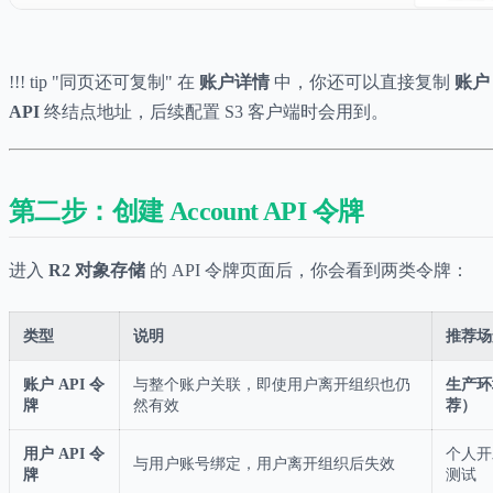
!!! tip "同页还可复制" 在
账户详情
中，你还可以直接复制
账户 
API
终结点地址，后续配置 S3 客户端时会用到。
第二步：创建 Account API 令牌
进入
R2 对象存储
的 API 令牌页面后，你会看到两类令牌：
类型
说明
推荐场
账户 API 令
与整个账户关联，即使用户离开组织也仍
生产环
牌
然有效
荐）
用户 API 令
个人开
与用户账号绑定，用户离开组织后失效
牌
测试