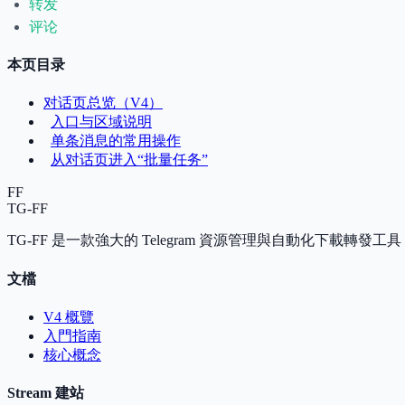
转发
评论
本页目录
对话页总览（V4）
入口与区域说明
单条消息的常用操作
从对话页进入“批量任务”
FF
TG-FF
TG-FF 是一款強大的 Telegram 資源管理與自動化下載轉
文檔
V4 概覽
入門指南
核心概念
Stream 建站