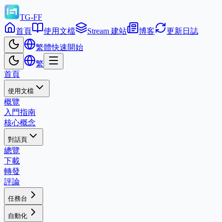
TG-FF
首頁
使用文檔
Stream 建站
博客
更新日誌
繁體
快速開始
繁
首頁
使用文檔
概覽
入門指南
核心概念
對話頁
總覽
下載
轉發
評論
任務台
自動化